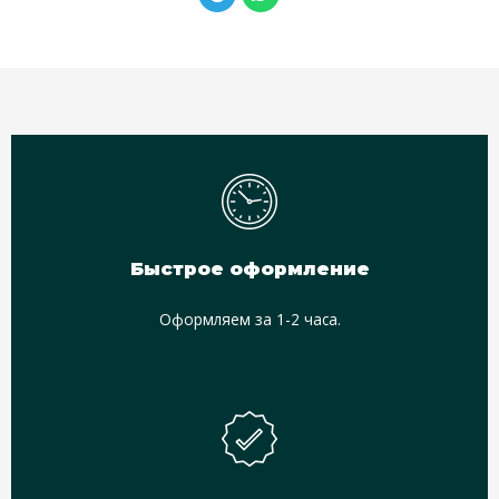
e
h
l
a
e
t
g
s
r
a
a
p
m
p
Быстрое оформление
Оформляем за 1-2 часа.