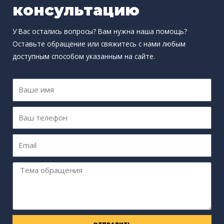
консультацию
У Вас остались вопросы? Вам нужна наша помощь?
Оставьте обращение или свяжитесь с нами любым
доступным способом указанным на сайте.
И
м
я
Т
е
л
E
е
m
ф
a
Т
о
i
е
н
l
м
а
о