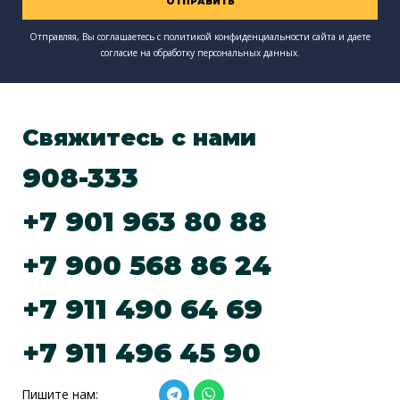
ОТПРАВИТЬ
б
р
Отправляя, Вы соглашаетесь с
политикой конфиденциальности сайта
и даете
согласие на обработку персональных данных.
а
щ
е
н
Свяжитесь с нами
и
я
908-333
+7 901 963 80 88
+7 900 568 86 24
+7 911 490 64 69
+7 911 496 45 90
T
W
Пишите нам: